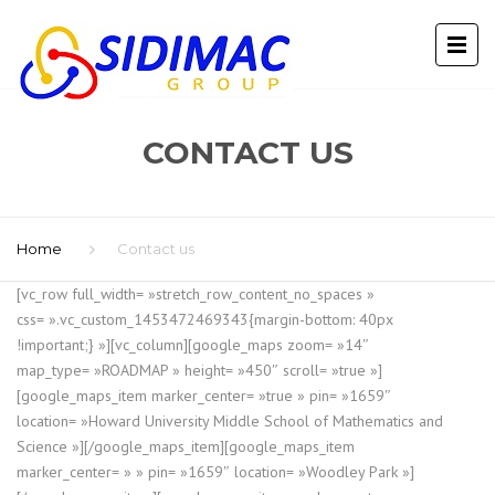
CONTACT US
Home
Contact us
[vc_row full_width= »stretch_row_content_no_spaces »
css= ».vc_custom_1453472469343{margin-bottom: 40px
!important;} »][vc_column][google_maps zoom= »14″
map_type= »ROADMAP » height= »450″ scroll= »true »]
[google_maps_item marker_center= »true » pin= »1659″
location= »Howard University Middle School of Mathematics and
Science »][/google_maps_item][google_maps_item
marker_center= » » pin= »1659″ location= »Woodley Park »]