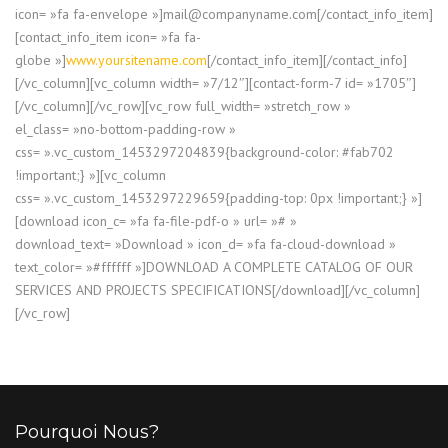
icon= »fa fa-envelope »]mail@companyname.com[/contact_info_item]
[contact_info_item icon= »fa fa-
globe »]
www.yoursitename.com
[/contact_info_item][/contact_info]
[/vc_column][vc_column width= »7/12″][contact-form-7 id= »1705″]
[/vc_column][/vc_row][vc_row full_width= »stretch_row »
el_class= »no-bottom-padding-row »
css= ».vc_custom_1453297204839{background-color: #fab702
!important;} »][vc_column
css= ».vc_custom_1453297229659{padding-top: 0px !important;} »]
[download icon_c= »fa fa-file-pdf-o » url= »# »
download_text= »Download » icon_d= »fa fa-cloud-download »
text_color= »#ffffff »]DOWNLOAD A COMPLETE CATALOG OF OUR
SERVICES AND PROJECTS SPECIFICATIONS[/download][/vc_column]
[/vc_row]
Pourquoi Nous?