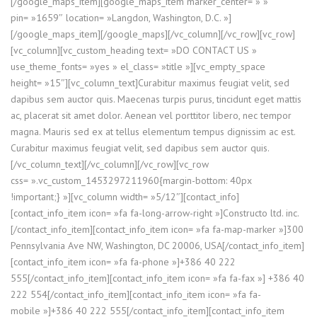
[/google_maps_item][google_maps_item marker_center= » »
pin= »1659″ location= »Langdon, Washington, D.C. »]
[/google_maps_item][/google_maps][/vc_column][/vc_row][vc_row]
[vc_column][vc_custom_heading text= »DO CONTACT US »
use_theme_fonts= »yes » el_class= »title »][vc_empty_space
height= »15″][vc_column_text]Curabitur maximus feugiat velit, sed
dapibus sem auctor quis. Maecenas turpis purus, tincidunt eget mattis
ac, placerat sit amet dolor. Aenean vel porttitor libero, nec tempor
magna. Mauris sed ex at tellus elementum tempus dignissim ac est.
Curabitur maximus feugiat velit, sed dapibus sem auctor quis.
[/vc_column_text][/vc_column][/vc_row][vc_row
css= ».vc_custom_1453297211960{margin-bottom: 40px
!important;} »][vc_column width= »5/12″][contact_info]
[contact_info_item icon= »fa fa-long-arrow-right »]Constructo ltd. inc.
[/contact_info_item][contact_info_item icon= »fa fa-map-marker »]300
Pennsylvania Ave NW, Washington, DC 20006, USA[/contact_info_item]
[contact_info_item icon= »fa fa-phone »]+386 40 222
555[/contact_info_item][contact_info_item icon= »fa fa-fax »] +386 40
222 554[/contact_info_item][contact_info_item icon= »fa fa-
mobile »]+386 40 222 555[/contact_info_item][contact_info_item