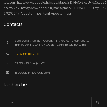
location='https://www.google.fr/maps/place/SIDIMAC+GROUP/@5.37
3.9292247']https://www.google.fr/maps/place/SIDIMAC+GROUP/@5.
3.9292247[/google_maps_item][/google_maps]
Contacts
Siège social : Abidjan Cocody - Riviera carrefour Abatta –
immeuble IKOLABA HOUSE – 2ème Etage porte B5
(+225) 88 00 28 00
02 BP 473 Abidjan 02
infos@sidimacgroup.com
Recherche
Rechercher :