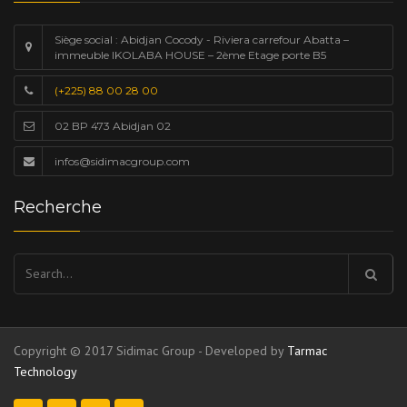
Siège social : Abidjan Cocody - Riviera carrefour Abatta –
immeuble IKOLABA HOUSE – 2ème Etage porte B5
(+225) 88 00 28 00
02 BP 473 Abidjan 02
infos@sidimacgroup.com
Recherche
Rechercher :
Copyright © 2017 Sidimac Group - Developed by
Tarmac
Technology