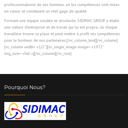
professionnalisme de ses hommes, où les compétences sont mises
en valeur et constituent un réel gage de qualité.
Formant une équipe soudée et structurée, SIDIMAC GROUP a établi
une culture d’entreprise et de travail qui lui est propre, où chaque
travailleur trouve sa place et peut mettre à profit ses compétences
pour le bonheur de nos partenaires.[/vc_column_text][/vc_column]
[vc_column width= »1/2″][vc_single_image image= »1972″
img_size= »full »][/vc_column][/vc_row]
Pourquoi Nous?